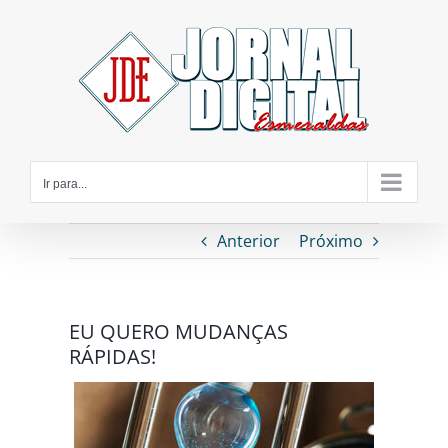
Ir
para
o
conteúdo
Ir para...
Anterior
Próximo
EU QUERO MUDANÇAS
RÁPIDAS!