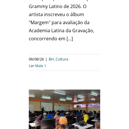
Grammy Latino de 2026. O
artista inscreveu o álbum
"Margem" para avaliação da
Academia Latina da Gravação,
concorrendo em [...]
06/08/26
|
BH
,
Cultura
Ler Mais
UITOS DA
SIONAM
AS NO
TRABALHO