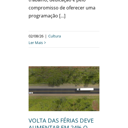
compromisso de oferecer uma
programação [...]
02/08/26
|
Cultura
Ler Mais
IAS DEVE
M 24% O
CULOS NA
 SEXTA-
31)
ais
VOLTA DAS FÉRIAS DEVE
AUMENTAR EM 24% O