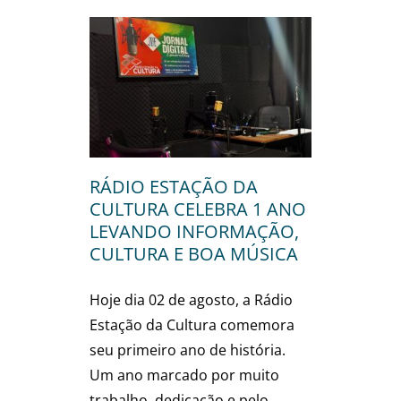
ÇÃO DA
LEBRA 1
ANDO
 CULTURA
SICA
RÁDIO ESTAÇÃO DA
CULTURA CELEBRA 1 ANO
LEVANDO INFORMAÇÃO,
CULTURA E BOA MÚSICA
Hoje dia 02 de agosto, a Rádio
Estação da Cultura comemora
seu primeiro ano de história.
Um ano marcado por muito
trabalho, dedicação e pelo