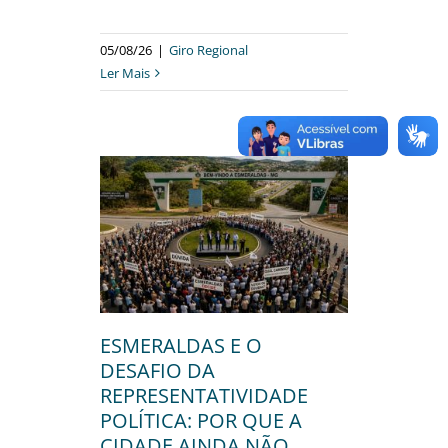
05/08/26
|
Giro Regional
Ler Mais
S E O
 DA
IVIDADE
R QUE A
DA NÃO
U UM
ÓPRIO?
ítica
Política
ESMERALDAS E O
DESAFIO DA
REPRESENTATIVIDADE
POLÍTICA: POR QUE A
CIDADE AINDA NÃO