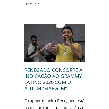
Ler Mais
NCORRE A
O GRAMMY
6 COM O
RGEM”
ra
RENEGADO CONCORRE A
INDICAÇÃO AO GRAMMY
LATINO 2026 COM O
ÁLBUM “MARGEM”
O rapper mineiro Renegado está
na disputa por uma indicação ao