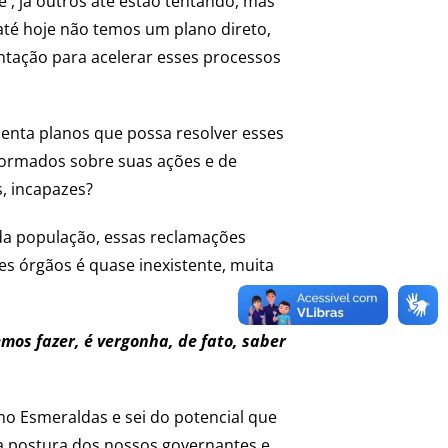
, já outros até estão tentando, mas
té hoje não temos um plano direto,
ntação para acelerar esses processos
esenta planos que possa resolver esses
nformados sobre suas ações e de
, incapazes?
 da população, essas reclamações
s órgãos é quase inexistente, muita
os fazer, é vergonha, de fato, saber
mo Esmeraldas e sei do potencial que
na postura dos nossos governantes e