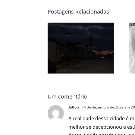
Postagens Relacionadas
ORADORES E
ONÇA VOLTA A
OMERCIANTES
APARECER EM
SOFREM COM
ESMERALDAS E
QUEDAS
SURPREENDE
NSTANTES DE
MORADORES DO
ENERGIA EM
BAIRRO
ESMERALDAS
ALEXANDRIA
Um comentário
Adloir
14 de dezembro de 2022 em 20
A realidade dessa cidade é m
melhor se decepcionou e es