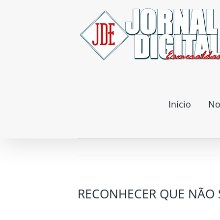
Ir
para
o
conteúdo
Início
No
RECONHECER QUE NÃO 