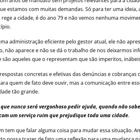
om anos de mandato sem projetos relevantes para a cidade 
ue estamos com muitas demandas. Só para ter uma ideia, a
e rege a cidade, é do ano 79 e não vemos nenhuma movime
ípio.
uma administração eficiente pelo gestor atual, ele não apr
do, não aparece e não se dá o trabalho de nos deixarmos i
 são aqueles que o representam que são imperitos, inábeis
respostas concretas e efetivas das denúncias e cobranças
ra quem de fato deve ouvir, mas a comunicação entre esse
dade tão grande.
o
que nunca será vergonhoso pedir ajuda, quando não sabem
com um serviço ruim que prejudique toda uma cidade
.
ém tem que falar alguma coisa para mudar essa situação. A
exto possa trazer de fato uma reflexão para uma mudança 