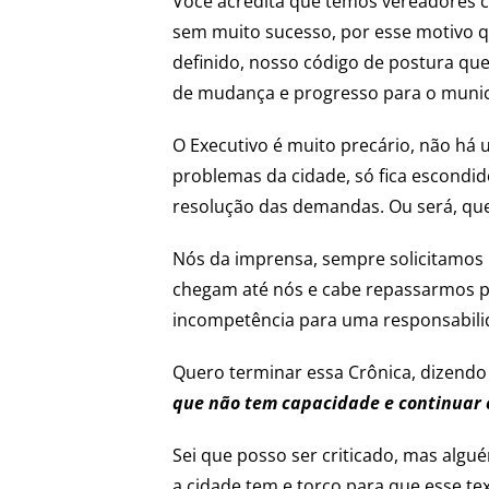
Você acredita que temos vereadores c
sem muito sucesso, por esse motivo q
definido, nosso código de postura qu
de mudança e progresso para o munic
O Executivo é muito precário, não há 
problemas da cidade, só fica escondi
resolução das demandas. Ou será, que
Nós da imprensa, sempre solicitamos 
chegam até nós e cabe repassarmos pa
incompetência para uma responsabili
Quero terminar essa Crônica, dizend
que não tem capacidade e continuar 
Sei que posso ser criticado, mas algu
a cidade tem e torço para que esse t