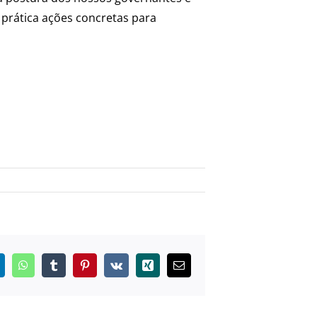
prática ações concretas para
inkedIn
WhatsApp
Tumblr
Pinterest
Vk
Xing
E-
mail