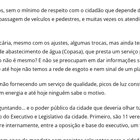
os, sem o mínimo de respeito com o cidadão que depende d
assagem de veículos e pedestres, e muitas vezes os atendim
ecária, mesmo com os ajustes, algumas trocas, mas ainda t
de abastecimento de água (Copasa), que presta um serviço 
o não é mesmo? E não se preocupam em dar informações sob
 até hoje não temos a rede de esgoto e nem sinal de um pl
não fornecendo um serviço de qualidade, picos de luz con
em energia e até hoje ninguém sabe o motivo.
guntando… e o poder público da cidade que deveria olhar tud
do Executivo e Legislativo da cidade. Primeiro, são 11 ver
orre internamente, entre a oposição e base do executivo, um