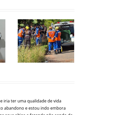
MORADORES E
O
IZA
COMERCIANTES
A
A E
SOFREM COM
E
QUEDAS
A EM
CONSTANTES DE
MO
AS
ENERGIA EM
ESMERALDAS
e iria ter uma qualidade de vida
nto abandono e estou indo embora