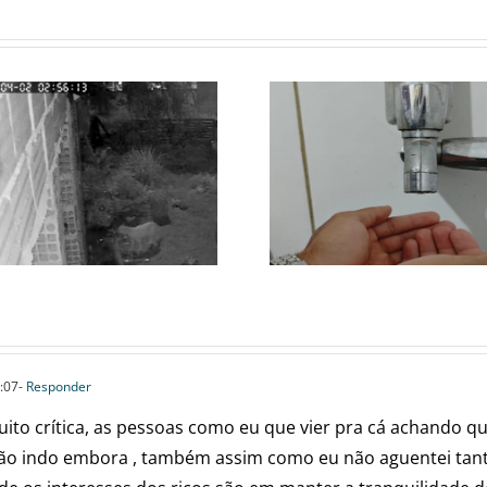
FALTA DE ÁGUA
ONÇA MOBIL
PERSISTE EM
FORÇA-TAREF
BAIRROS DE
SEGUE
ESMERALDAS APÓS
DESAPARECID
MANUTENÇÃO DA
ESMERALD
COPASA
:07
- Responder
uito crítica, as pessoas como eu que vier pra cá achando qu
tão indo embora , também assim como eu não aguentei ta