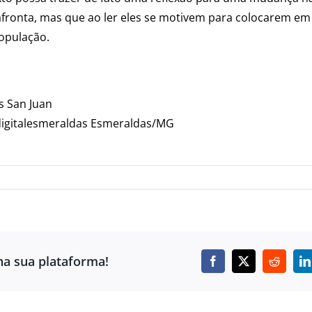
fronta, mas que ao ler eles se motivem para colocarem em 
população.
s San Juan
digitalesmeraldas Esmeraldas/MG
ha sua plataforma!
Facebook
X
Reddit
L