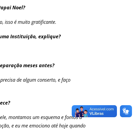
Papai Noel?
 isso é muito gratificante.
uma Instituição, explique?
preparação meses antes?
recisa de algum conserto, e faço
uece?
ra ele, montamos um esquema e fomos à
emoção, e eu me emociono até hoje quando