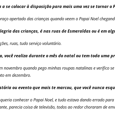
a a se colocar à disposição para mais uma vez se tornar o 
braço apertado das crianças quando veem o Papai Noel chegando,
legria das crianças, é nas ruas de Esmeraldas ou é em alg
ões, ruas, tudo serviço voluntário.
ão, você realiza durante o mês do natal ou tem toda uma 
 novembro quando pego minhas roupas natalinas e verifico se p
nto em dezembro.
istória ou evento que mais te marcou, que você nunca esq
 queria conhecer o Papai Noel, e tudo estava dando errado pa
nante, parecia coisa de televisão, todos ao redor choraram de 