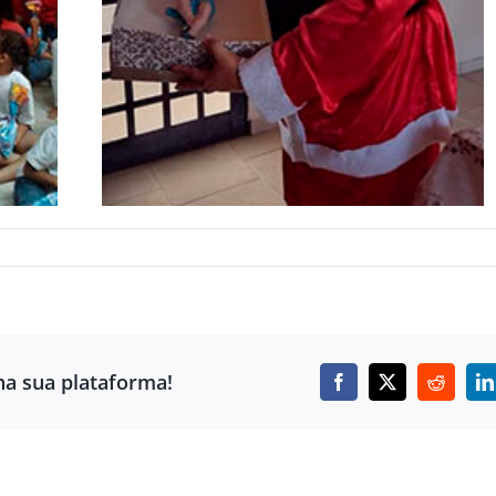
ha sua plataforma!
Facebook
X
Reddit
L