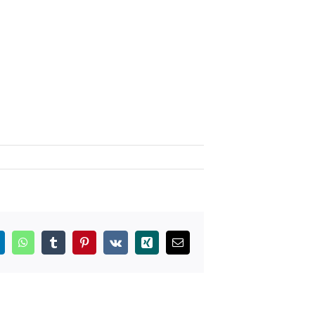
inkedIn
WhatsApp
Tumblr
Pinterest
Vk
Xing
E-
mail