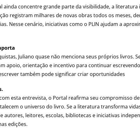
l ainda concentre grande parte da visibilidade, a literat
ação registram milhares de novas obras todos os meses, d
ias. Nesse cenário, iniciativas como o PLIN ajudam a aproxi
mporta
uistas, Juliano quase não menciona seus próprios livros. S
am apoio, orientação e incentivo para continuar escrevendo
escrever também pode significar criar oportunidades
s.
com esta entrevista, o Portal reafirma seu compromisso de 
talecem o universo do livro. Se a literatura transforma vi
autores, leitores, escolas, bibliotecas e iniciativas indep
as edições.