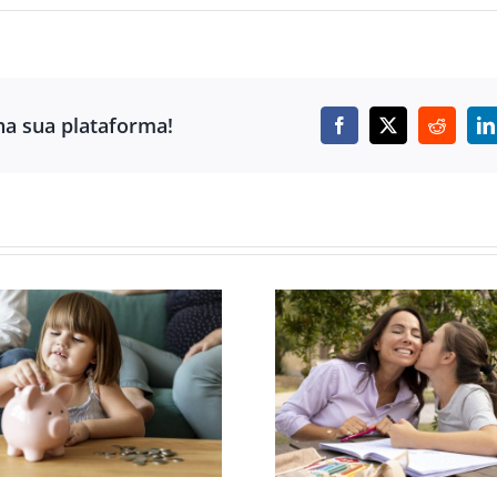
ha sua plataforma!
Facebook
X
Reddit
L
DADOS QUE FALAM:
CURTA DA U
O EFEITO DA
SAI DA SALA
PRESENÇA DAS
AULA E ALC
MÃES NA
FESTIVAI
EDUCAÇÃO DAS
INTERNACIO
CRIANÇAS