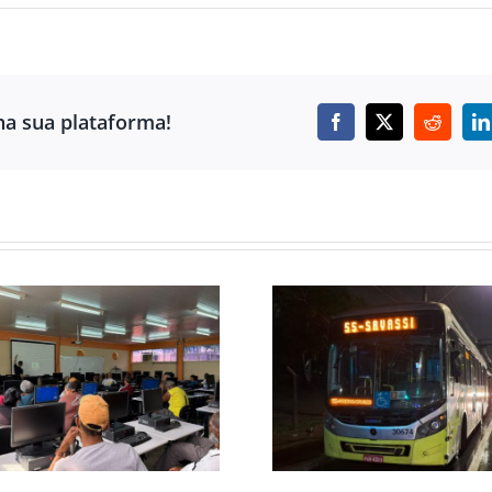
ha sua plataforma!
Facebook
X
Reddit
L
OPERAÇÃO DE
RIBEIRÃO D
TRÂNSITO E
NEVES ABRE 2º
TRANSPORTE PARA
DE INGRES
O ARRAIAL DE BELÔ
GRATUITOS P
TERÁ LINHA
87ª TRADICI
ESPECIAL PARA O
FESTA DE AG
MINEIRINHO