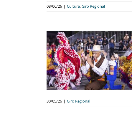
08/06/26
|
Cultura
,
Giro Regional
 TERÁ EDIÇÃO
CLIMA DE COPA
UNDO
egional
30/05/26
|
Giro Regional