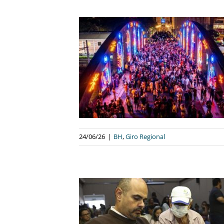
CENTRO DE BH
ÕES DURANTE A
VEJA COMO FICA
 Regional
24/06/26
|
BH
,
Giro Regional
INAS ENTREGA