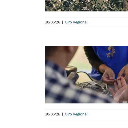
30/06/26
|
Giro Regional
 GRATUITO DE
BR-040 EM
ESTA QUARTA-
(01/07)
egional
30/06/26
|
Giro Regional