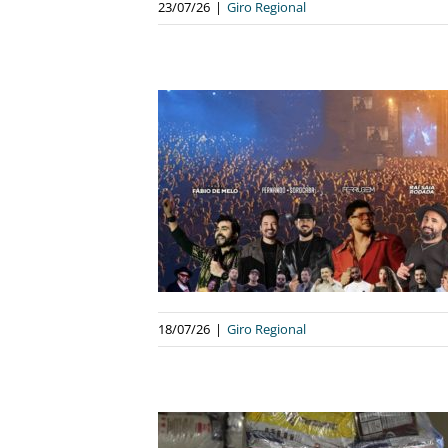
23/07/26
|
Giro Regional
NEVES ABRE 2º
INGRESSOS
PARA A 87ª
L FESTA DE
STO
egional
18/07/26
|
Giro Regional