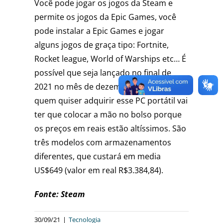
Você pode jogar os jogos da Steam e
permite os jogos da Epic Games, você
pode instalar a Epic Games e jogar
alguns jogos de graça tipo: Fortnite,
Rocket league, World of Warships etc… É
possível que seja lançado no final de
2021 no mês de dezembro. No Brasil
quem quiser adquirir esse PC portátil vai
ter que colocar a mão no bolso porque
os preços em reais estão altíssimos. São
três modelos com armazenamentos
diferentes, que custará em media
US$649 (valor em real R$3.384,84).
Fonte: Steam
30/09/21
|
Tecnologia