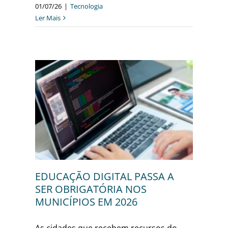
01/07/26
|
Tecnologia
Ler Mais
A A
S
6
EDUCAÇÃO DIGITAL PASSA A
SER OBRIGATÓRIA NOS
MUNICÍPIOS EM 2026
As cidades que recebem recursos do