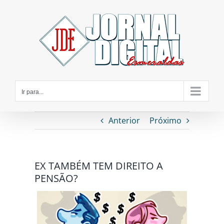
Ir
para
o
conteúdo
Ir para...
Anterior
Próximo
EX TAMBÉM TEM DIREITO A
PENSÃO?