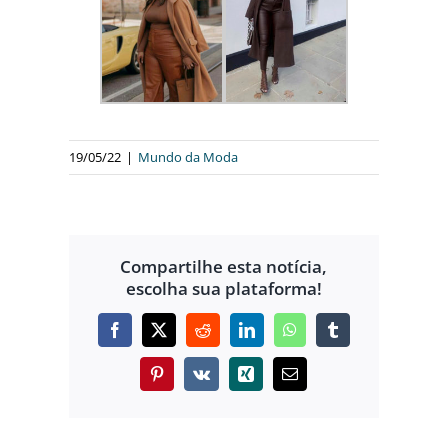
19/05/22
|
Mundo da Moda
Compartilhe esta notícia,
escolha sua plataforma!
Facebook
X
Reddit
LinkedIn
WhatsApp
Tumblr
Pinterest
Vk
Xing
E-
mail