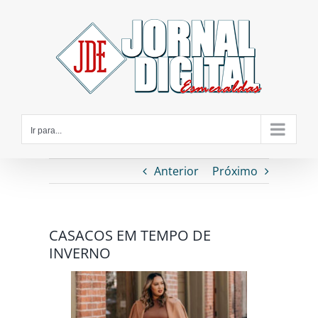
Ir
para
o
conteúdo
Ir para...
Anterior
Próximo
CASACOS EM TEMPO DE
INVERNO