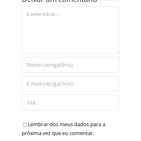
OS
EMPREENDEDORISMO
MINEIRINHO
OS DE
Comentário
IBUS
Lembrar dos meus dados para a
próxima vez que eu comentar.