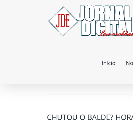
Ir
para
o
conteúdo
Início
No
CHUTOU O BALDE? HORA