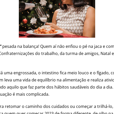
”
pesada na balança! Quem aí não enfiou o pé na jaca e com
 Confraternizações do trabalho, da turma de amigos, Natal 
dá uma engrossada, o intestino fica meio louco e o fígado, c
 leva uma vida de equilíbrio na alimentação e realiza ativi
tudo aquilo que faz parte dos hábitos saudáveis do dia a di
ituação é mais complicada.
ra retomar o caminho dos cuidados ou começar a trilhá-lo,
ara quem quer começar 2023 de forma diferente, de olho na