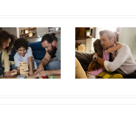
DIA MUNDIAL DE
CONSCIENTIZAÇÃO
DIA DOS
SOBRE O TDAH
NAMORADO
DESTACA COMO A
TREINAR A D
POSTURA DOS
FORTALECE
ADULTOS AJUDA
SAÚDE, A CO
CRIANÇAS A
E A MOTIVA
SUPERAR CRISES