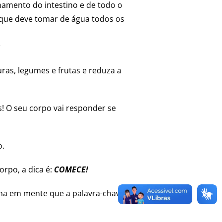
namento do intestino e de todo o
o que deve tomar de água todos os
a
uras, legumes e frutas e reduza a
s! O seu corpo vai responder se
o.
rpo, a dica é:
COMECE!
enha em mente que a palavra-chave