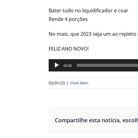
Bater tudo no liquidificador e coar
Rende 4 porções
No mais, que 2023 seja um ao repleto d
FELIZ ANO NOVO!
Tocador
00:00
de
áudio
02/01/23
|
Viver Bem
Compartilhe esta notícia, escol