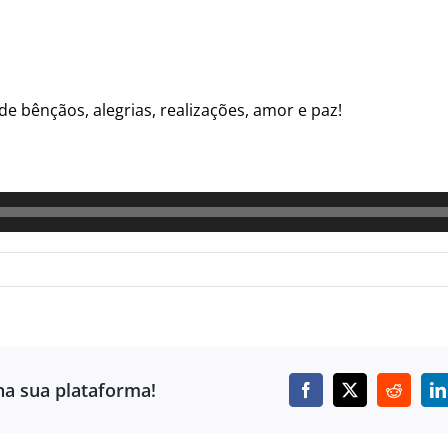
e bênçãos, alegrias, realizações, amor e paz!
ha sua plataforma!
Facebook
X
Reddit
L