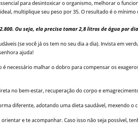
essencial para desintoxicar o organismo, melhorar o funcio
 ideal, multiplique seu peso por 35. O resultado é o mínim
.800. Ou seja, ela precisa tomar 2,8 litros de água por di
áveis (se você já os tem no seu dia a dia). Invista em verd
senhora ajuda!
: não é necessário malhar o dobro para compensar os exagero
ireta no bem-estar, recuperação do corpo e emagreciment
rma diferente, adotando uma dieta saudável, mexendo o co
 orientar e te acompanhar. Caso isso não seja possível, t