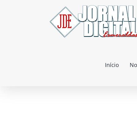
Ir
para
o
conteúdo
Início
No