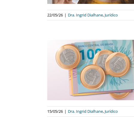
22/05/26
|
Dra. Ingrid Dialhane
,
Jurídico
SABE SE ESTÁ
NHEIRO PARA
ÁS?
alhane
Jurídico
15/05/26
|
Dra. Ingrid Dialhane
,
Jurídico