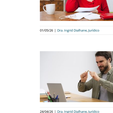
M MOMENTOS
CEIS
alhane
Jurídico
01/05/26
|
Dra. Ingrid Dialhane
,
Jurídico
ADES PARA
ENEFÍCIOS NO
TO EXISTE, MAS
ELE AINDA É
ÍCIL
alhane
Jurídico
24/04/26
|
Dra. Ingrid Dialhane
,
Jurídico