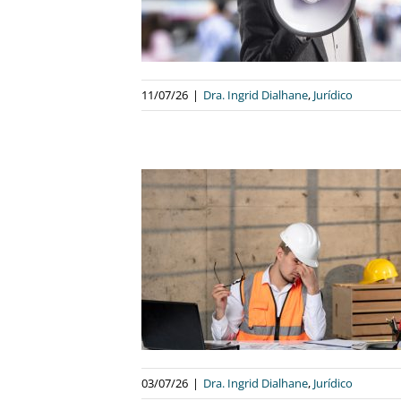
alhane
Jurídico
11/07/26
|
Dra. Ingrid Dialhane
,
Jurídico
OR DOENTE:
URAR O INSS?
alhane
Jurídico
03/07/26
|
Dra. Ingrid Dialhane
,
Jurídico