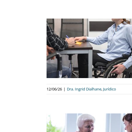
IA DA PESSOA
IÊNCIA: UM
MUITOS AINDA
NHECEM
alhane
Jurídico
12/06/26
|
Dra. Ingrid Dialhane
,
Jurídico