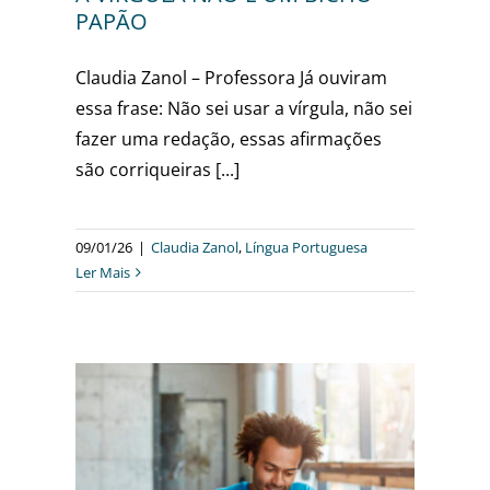
PAPÃO
Claudia Zanol – Professora Já ouviram
essa frase: Não sei usar a vírgula, não sei
fazer uma redação, essas afirmações
são corriqueiras [...]
09/01/26
|
Claudia Zanol
,
Língua Portuguesa
Ler Mais
A
ARA O