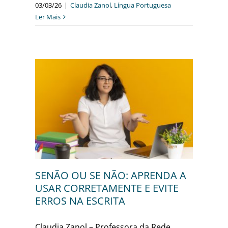
03/03/26
|
Claudia Zanol
,
Língua Portuguesa
Ler Mais
DA A
VITE
sa
SENÃO OU SE NÃO: APRENDA A
USAR CORRETAMENTE E EVITE
ERROS NA ESCRITA
Claudia Zanol – Professora da Rede