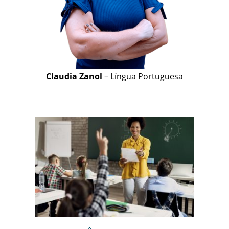
Claudia Zanol
– Língua Portuguesa
 NA
:
 E
sa