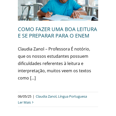
sa
COMO FAZER UMA BOA LEITURA
E SE PREPARAR PARA O ENEM
Claudia Zanol – Professora É notório,
que os nossos estudantes possuem
dificuldades referentes à leitura e
interpretação, muitos veem os textos
como [...]
06/05/25
|
Claudia Zanol
,
Língua Portuguesa
Ler Mais