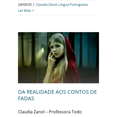
24/03/25
|
Claudia Zanol
,
Língua Portuguesa
Ler Mais
OS DE
sa
DA REALIDADE AOS CONTOS DE
FADAS
Claudia Zanol – Professora Todo