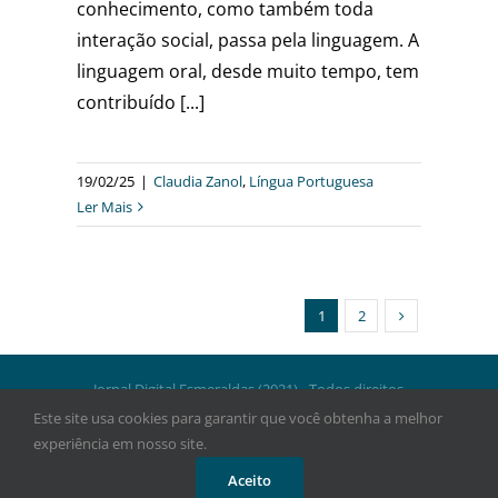
conhecimento, como também toda
interação social, passa pela linguagem. A
linguagem oral, desde muito tempo, tem
contribuído [...]
19/02/25
|
Claudia Zanol
,
Língua Portuguesa
Ler Mais
1
2
Jornal Digital Esmeraldas (2021) - Todos direitos
reservados.
Este site usa cookies para garantir que você obtenha a melhor
experiência em nosso site.
Facebook
Instagram
WhatsApp
Aceito