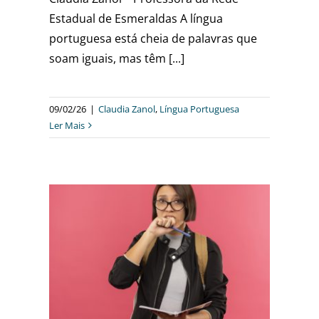
Estadual de Esmeraldas A língua
portuguesa está cheia de palavras que
soam iguais, mas têm [...]
09/02/26
|
Claudia Zanol
,
Língua Portuguesa
Ler Mais
ENDA
VITE
sa