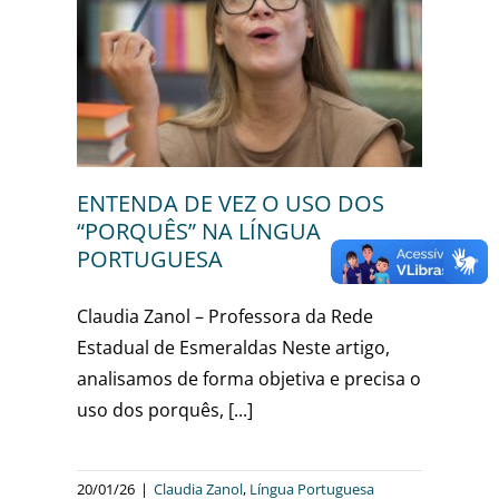
DOS
A
sa
ENTENDA DE VEZ O USO DOS
“PORQUÊS” NA LÍNGUA
PORTUGUESA
Claudia Zanol – Professora da Rede
Estadual de Esmeraldas Neste artigo,
analisamos de forma objetiva e precisa o
uso dos porquês, [...]
20/01/26
|
Claudia Zanol
,
Língua Portuguesa