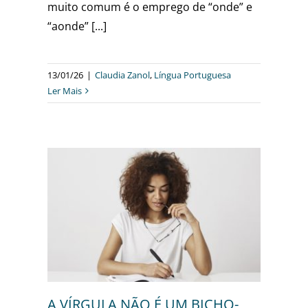
muito comum é o emprego de “onde” e
“aonde” [...]
13/01/26
|
Claudia Zanol
,
Língua Portuguesa
Ler Mais
CHO-
sa
A VÍRGULA NÃO É UM BICHO-