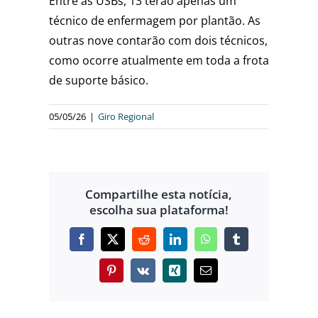
Entre as USBs, 13 terão apenas um
técnico de enfermagem por plantão. As
outras nove contarão com dois técnicos,
como ocorre atualmente em toda a frota
de suporte básico.
05/05/26
|
Giro Regional
Compartilhe esta notícia,
escolha sua plataforma!
Facebook
X
Reddit
LinkedIn
WhatsApp
Tumblr
Pinterest
Vk
Xing
E-
mail