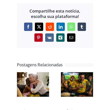
Compartilhe esta notícia,
escolha sua plataforma!
Facebook
X
Reddit
LinkedIn
WhatsApp
Tumblr
Pinterest
Vk
Xing
E-
mail
IA
DIAL
DE
Postagens Relacionadas
CIENTIZAÇÃO
ESTRESSE
GOVERNO
RE O
EMOCIONAL
DE MINAS
DAH
DURANTE
REALIZA
TACA
JOGOS DE
AÇÃO NAS
MO A
FUTEBOL
UAIS PARA
TURA
PODE SER
INCENTIVAR
OS
GATILHO
A DOAÇÃO
LTOS
PARA
DE SANGUE