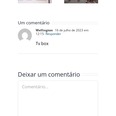
MA DO
ESMERALDAS
PIXAÇÕES E
TUAL,
SÍMBOLOS
BA O
NEONAZISTAS
FAZER
Um comentário
Wellington
16 de julho de 2023 em
12:15
- Responder
Tv box
Deixar um comentário
Comentário