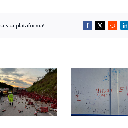
ha sua plataforma!
Facebook
X
Reddit
L
ESCOLA DE
AGÊNCIA MÓV
CONTAGEM É ALVO
COPASA DE
DE VANDALISMO
PASSAR POR M
COM PIXAÇÕES E
CIDADES 
SÍMBOLOS
GRANDE B
NEONAZISTAS