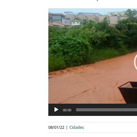
Tocador
de
vídeo
00:00
08/01/22
|
Cidades