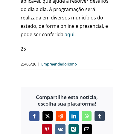
aplicável, que ajude a resolver desafios
do dia a dia. A programação será
realizada em diversos municípios do
estado, de forma online e presencial, e
pode ser conferida
aqui
.
25
25/05/26
|
Empreendedorismo
Compartilhe esta notícia,
escolha sua plataforma!
Facebook
X
Reddit
LinkedIn
WhatsApp
Tumblr
Pinterest
Vk
Xing
E-