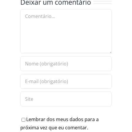
Deixar um comentário
DA COPASA
RALDAS
ALEXANDRIA
Comentário
Lembrar dos meus dados para a
próxima vez que eu comentar.