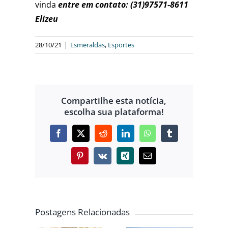
vinda
entre em contato: (31)97571-8611
Elizeu
28/10/21
|
Esmeraldas
,
Esportes
Compartilhe esta notícia,
escolha sua plataforma!
Facebook
X
Reddit
LinkedIn
WhatsApp
Tumblr
Pinterest
Vk
Xing
E-
mail
COPA DO
Postagens Relacionadas
ANHA
ATLETA DE
MUNDO
UISTA
RIBEIRÃO
REACENDE