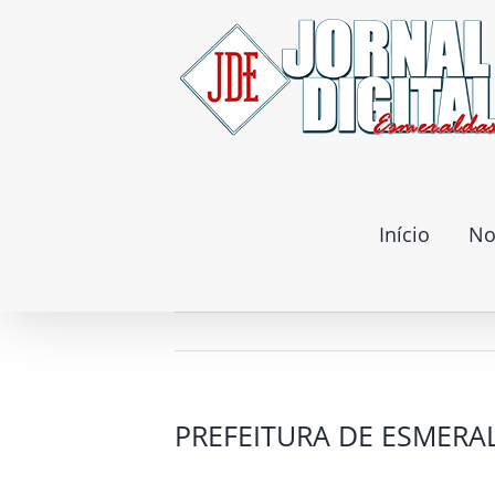
Ir
para
o
conteúdo
Início
No
PREFEITURA DE ESMER