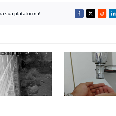
ha sua plataforma!
Facebook
X
Reddit
L
FALTA DE ÁGUA
ONÇA MOBIL
PERSISTE EM
FORÇA-TAREF
BAIRROS DE
SEGUE
ESMERALDAS APÓS
DESAPARECID
MANUTENÇÃO DA
ESMERALD
COPASA