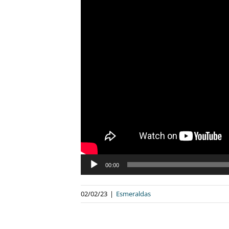
Tocador
00:00
de
áudio
02/02/23
|
Esmeraldas