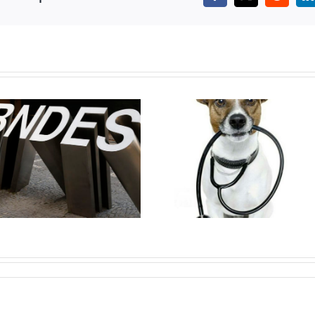
DIREITO À 
FARMÁCIA
SOCIAL – MI
SOLIDÁRIA PARA
GERAIS OFER
TRATAMENTOS DE
HABILITAÇ
ANIMAIS
SOCIAL