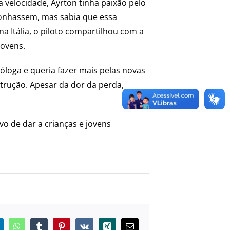
 velocidade, Ayrton tinha paixão pelo
sonhassem, mas sabia que essa
na Itália, o piloto compartilhou com a
jovens.
loga e queria fazer mais pelas novas
strução. Apesar da dor da perda,
vo de dar a crianças e jovens
inkedIn
WhatsApp
Tumblr
Pinterest
Vk
Xing
E-