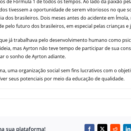
os de Fórmula 1 de todos os tempos. Ao lado da paixão pela
todos tivessem a oportunidade de serem vitoriosos no que 
ia dos brasileiros. Dois meses antes do acidente em Ímola, 
e pelo futuro dos brasileiros, em especial pelas crianças e 
 que já trabalhava pelo desenvolvimento humano como psicó
 ideia, mas Ayrton não teve tempo de participar de sua con
var o sonho de Ayrton adiante.
na, uma organização social sem fins lucrativos com o objeti
lver seus potenciais por meio da educação de qualidade.
ha sua plataforma!
Facebook
X
Reddit
L