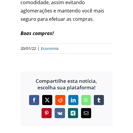
comodidade, assim evitando
aglomerações e mantendo você mais
seguro para efetuar as compras.
Boas compras!
20/01/22
|
Economia
Compartilhe esta notícia,
escolha sua plataforma!
Facebook
X
Reddit
LinkedIn
WhatsApp
Tumblr
Pinterest
Vk
Xing
E-
mail
LANÇA