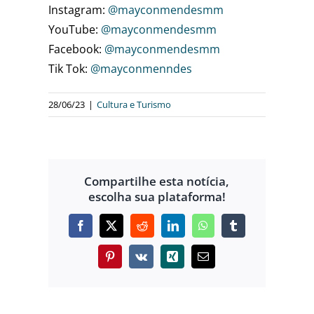
Instagram:
@mayconmendesmm
YouTube:
@mayconmendesmm
Facebook:
@mayconmendesmm
Tik Tok:
@mayconmenndes
28/06/23
|
Cultura e Turismo
Compartilhe esta notícia,
escolha sua plataforma!
Facebook
X
Reddit
LinkedIn
WhatsApp
Tumblr
Pinterest
Vk
Xing
E-
mail
EXPOSIÇÃO