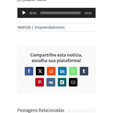
Tocador
00:00
00:00
de
áudio
19/01/23
|
Empreendedorismo
Compartilhe esta notícia,
escolha sua plataforma!
Facebook
X
Reddit
LinkedIn
WhatsApp
Tumblr
Pinterest
Vk
Xing
E-
mail
ÓRIAS
RASIL
Postagens Relacionadas