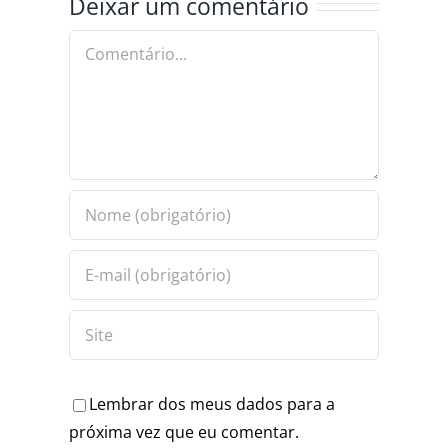
Deixar um comentário
ANÇA
RAPIDEZ E
COM
PRECISÃO
PRISÕES E
Comentário
APREENSÕES
Lembrar dos meus dados para a
próxima vez que eu comentar.