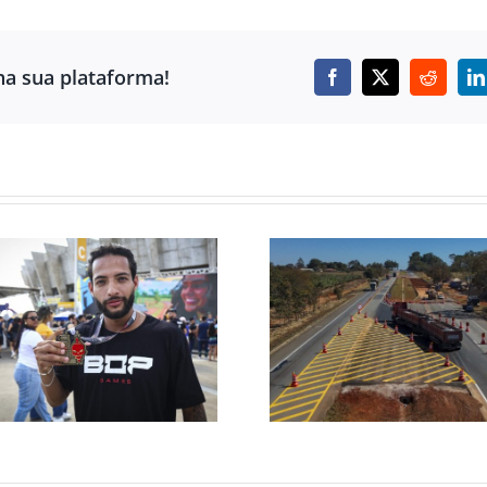
ha sua plataforma!
Facebook
X
Reddit
L
SAIBA ONDE
VIA CRISTA
HAVERÁ OBRAS NA
IMPLANTA DE
BR-040 E OS
TEMPORÁRIO
POSSÍVEIS
PARAOPEBA 
IMPACTOS NO
AVANÇO D
TRÂNSITO NESTA
OBRAS DA BA
SEMANA
DE PESAG