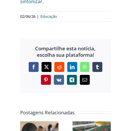
sintonizar
.
02/06/26
|
Educação
Compartilhe esta notícia,
escolha sua plataforma!
Facebook
X
Reddit
LinkedIn
WhatsApp
Tumblr
Pinterest
Vk
Xing
E-
mail
COPA DO
Postagens Relacionadas
ÓRICO
MUNDO
OLAR
ESCOLAR
SENADO
REDE
MOVIMENTA
APROVA MP