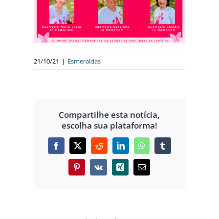
21/10/21
|
Esmeraldas
Compartilhe esta notícia,
escolha sua plataforma!
Facebook
X
Reddit
LinkedIn
WhatsApp
Tumblr
Pinterest
Vk
Xing
E-
mail