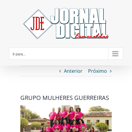
Ir
para
o
conteúdo
Ir para...
Anterior
Próximo
GRUPO MULHERES GUERREIRAS