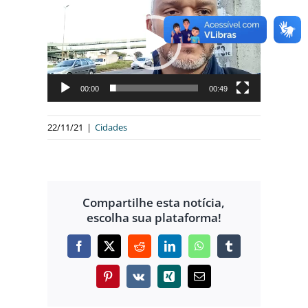
de
vídeo
00:00
00:49
22/11/21
|
Cidades
Compartilhe esta notícia,
escolha sua plataforma!
Facebook
X
Reddit
LinkedIn
WhatsApp
Tumblr
Pinterest
Vk
Xing
E-
mail