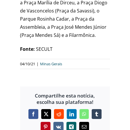
a Praça Marília de Dirceu, a Praça Diogo
de Vasconcelos (Praça da Savassi), o
Parque Rosinha Cadar, a Praça da
Assembleia, a Praça José Mendes Júnior
(Praça Mendes Sá) e a Filarmônica.
Fonte:
SECULT
04/10/21
|
Minas Gerais
Compartilhe esta notícia,
escolha sua plataforma!
Facebook
X
Reddit
LinkedIn
WhatsApp
Tumblr
Pinterest
Vk
Xing
E-