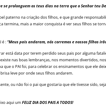
ue se prolonguem os teus dias na terra que o Senhor teu D
el paterno na criação dos filhos, e que grande responsabil
ca termina, mais a maior conquista é ver seus filhos se to
 é :
“Meus pais andaram, nós corremos e nossos filhos irão
ar está data por terem perdido seus pais por alguma fatal
nda existe nas boas lembranças, nos momentos divertidos, 
oa que o PAI foi, para celebrar os ensinamentos que ele de
risa leve por onde seus filhos andarem.
nte, ou não foi o pai que gostaria que ele tivesse sido, sej
deixo aqui um
FELIZ DIA DOS PAIS A TODOS!