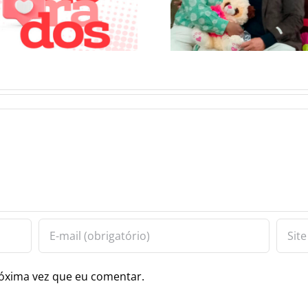
ADVERSIDADES E
PÚBLICO 
ENCONTRANDO A
TERMINAL 
FÉ
ÔNIBUS D
GOIÂNIA
óxima vez que eu comentar.