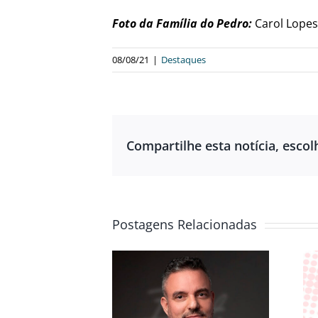
Foto da Família do Pedro:
Carol Lope
08/08/21
|
Destaques
Compartilhe esta notícia, escol
Postagens Relacionadas
ENTREVISTA
XCLUSIVA DR.
O VERDADEIRO
UNO TIMPONI
AMOR SUPERA AS
A SOBRE SAÚDE
ORIGENS