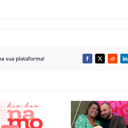
s
ha sua plataforma!
Facebook
X
Reddit
L
ATOR
DA DOR À DÁDIVA –
CARACTERIZA
A JORNADA DE UMA
JESUS CRIS
MÃE SUPERANDO
EMOCION