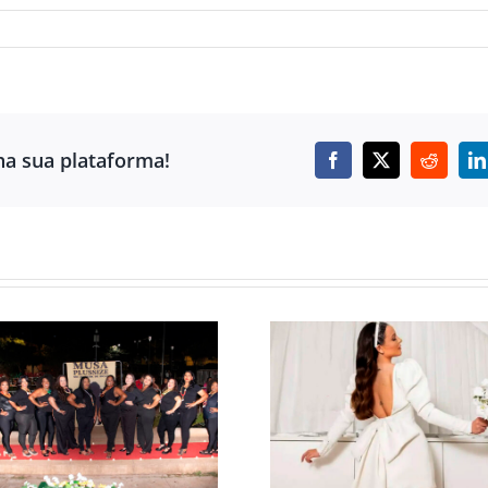
ha sua plataforma!
Facebook
X
Reddit
L
A MODA D
VESTIDO DE NOIVA
ESCRITÓRIO 
MINI É TENDÊNCIA
ESTILO