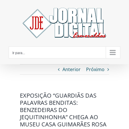
Ir
para
o
conteúdo
Ir para...
Anterior
Próximo
EXPOSIÇÃO “GUARDIÃS DAS
PALAVRAS BENDITAS:
BENZEDEIRAS DO
JEQUITINHONHA” CHEGA AO
MUSEU CASA GUIMARÃES ROSA