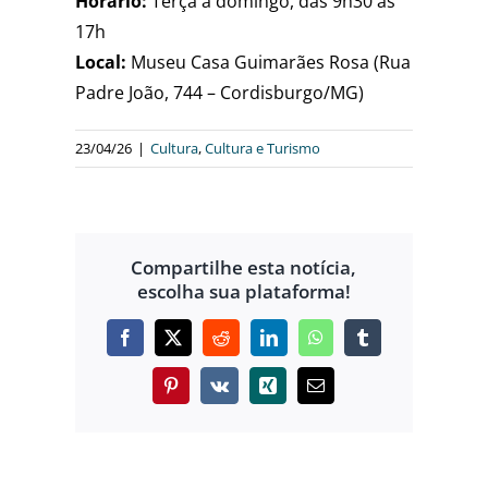
Horário:
Terça a domingo, das 9h30 às
17h
Local:
Museu Casa Guimarães Rosa (Rua
Padre João, 744 – Cordisburgo/MG)
23/04/26
|
Cultura
,
Cultura e Turismo
Compartilhe esta notícia,
escolha sua plataforma!
Facebook
X
Reddit
LinkedIn
WhatsApp
Tumblr
Pinterest
Vk
Xing
E-
mail