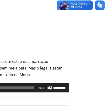
as com estilo de amarração
em meia pata. Mas o legal é estar
com tudo na Moda.
Use
00:00
as
setas
para