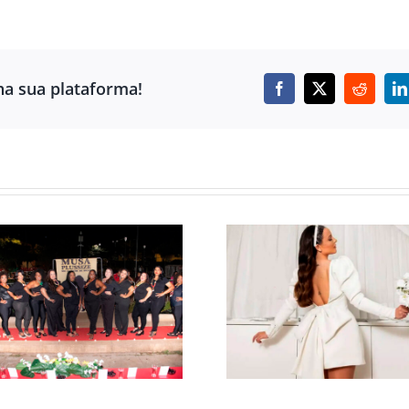
ha sua plataforma!
Facebook
X
Reddit
L
A MODA D
VESTIDO DE NOIVA
ESCRITÓRIO 
MINI É TENDÊNCIA
ESTILO