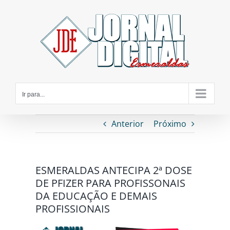
Ir
para
o
conteúdo
Ir para...
Anterior
Próximo
ESMERALDAS ANTECIPA 2ª DOSE
DE PFIZER PARA PROFISSONAIS
DA EDUCAÇÃO E DEMAIS
PROFISSIONAIS