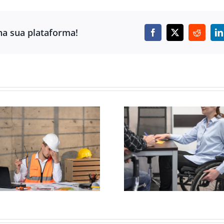
ha sua plataforma!
Facebook
X
Reddit
L
DOENÇA
APOSENTADORIA
INVISÍVEIS
DA PESSOA COM
QUANDO A 
DEFICIÊNCIA: UM
NÃO APAREC
DIREITO QUE
EXAME, M
MUITOS AINDA
DESTRÓI A VI
DESCONHECEM
PESSOA