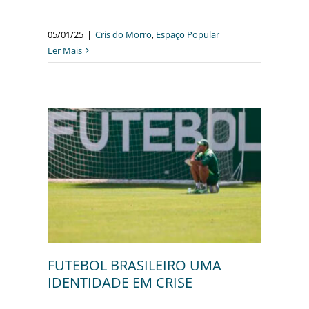
05/01/25
|
Cris do Morro
,
Espaço Popular
Ler Mais
UMA
E
r
FUTEBOL BRASILEIRO UMA
IDENTIDADE EM CRISE