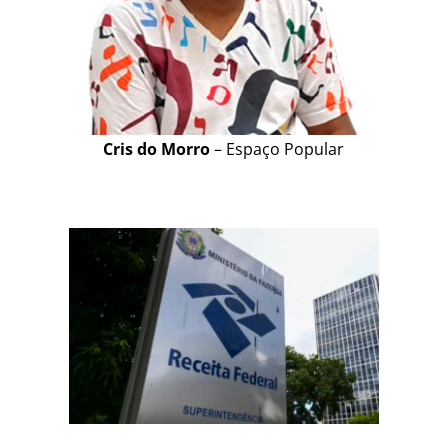
Cris do Morro
– Espaço Popular
OS
DA
r