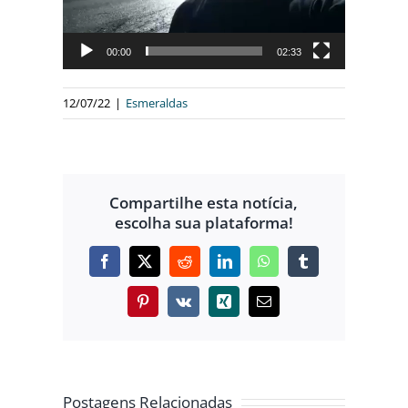
00:00
02:33
12/07/22
|
Esmeraldas
Compartilhe esta notícia,
escolha sua plataforma!
Facebook
X
Reddit
LinkedIn
WhatsApp
Tumblr
Pinterest
Vk
Xing
E-
mail
Postagens Relacionadas
ADORES
ONÇA