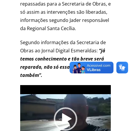
repassadas para a Secretaria de Obras, e
só assim as intervenções são liberadas,
informações segundo Jader responsável
da Regional Santa Cecília.
Segundo informações da Secretaria de
Obras ao Jornal Digital Esmeraldas:
“já
temos conhecimento e tão breve será
reparado, não só essa via mas outras
também”.
Tocador
de
vídeo