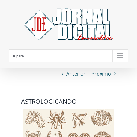
Ir
para
o
conteúdo
Ir para...
Anterior
Próximo
ASTROLOGICANDO