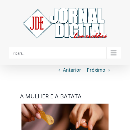
Ir
para
o
conteúdo
Ir para...
Anterior
Próximo
A MULHER E A BATATA