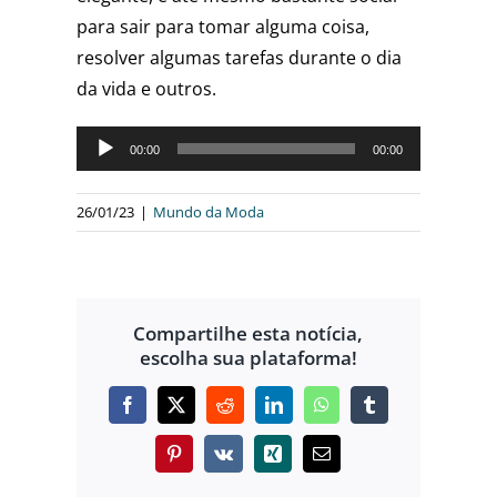
para sair para tomar alguma coisa,
resolver algumas tarefas durante o dia
da vida e outros.
Tocador
00:00
00:00
de
áudio
26/01/23
|
Mundo da Moda
Compartilhe esta notícia,
escolha sua plataforma!
Facebook
X
Reddit
LinkedIn
WhatsApp
Tumblr
Pinterest
Vk
Xing
E-
mail