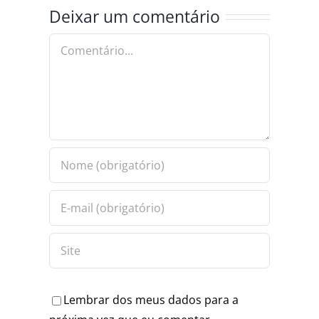
TERMINA
Deixar um comentário
ANÇA
RAPIDEZ E
COM
PRECISÃO
PRISÕES E
Comentário
APREENSÕES
Lembrar dos meus dados para a