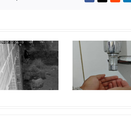
FALTA DE ÁGUA
ONÇA MOBIL
PERSISTE EM
FORÇA-TAREF
BAIRROS DE
SEGUE
ESMERALDAS APÓS
DESAPARECID
MANUTENÇÃO DA
ESMERALD
COPASA