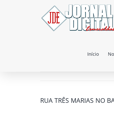
Ir
para
o
conteúdo
Início
No
RUA TRÊS MARIAS NO B