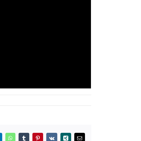
inkedIn
WhatsApp
Tumblr
Pinterest
Vk
Xing
E-