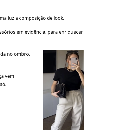
 uma luz a composição de
look
.
órios em evidência, para enriquecer
da no ombro,
eça vem
só.