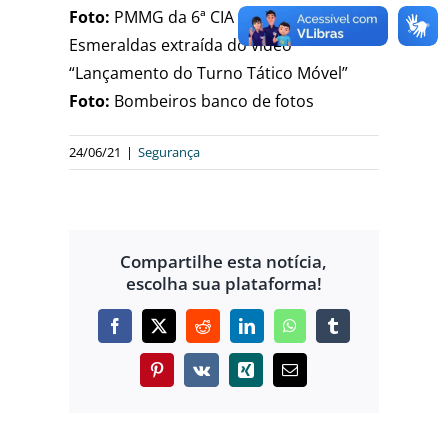
Foto:
PMMG da 6ª CIA IND de
Esmeraldas extraída do vídeo
“Lançamento do Turno Tático Móvel”
Foto:
Bombeiros banco de fotos
24/06/21
|
Segurança
Compartilhe esta notícia,
escolha sua plataforma!
Facebook
X
Reddit
LinkedIn
WhatsApp
Tumblr
Pinterest
Vk
Xing
E-
mail
OPERAÇÃO