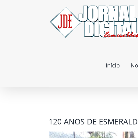
Ir
para
o
conteúdo
Início
No
120 ANOS DE ESMERAL