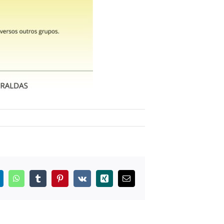
inkedIn
WhatsApp
Tumblr
Pinterest
Vk
Xing
E-
mail