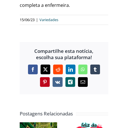
completa a enfermeira.
15/06/23
|
Variedades
Compartilhe esta notícia,
escolha sua plataforma!
Facebook
X
Reddit
LinkedIn
WhatsApp
Tumblr
Pinterest
Vk
Xing
E-
mail
SEGUNDA-
Postagens Relacionadas
FEIRA
RTAR
ROMÂNTICA:
CELEBRE O